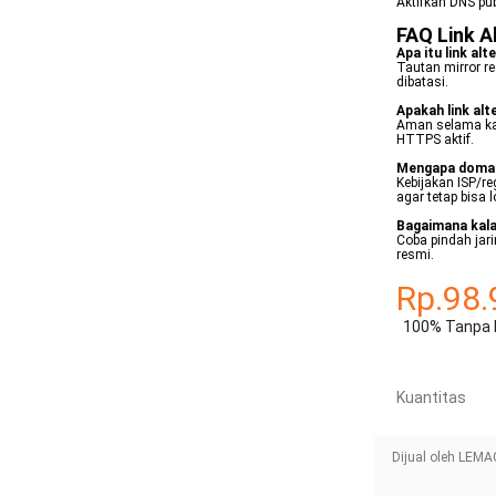
Aktifkan DNS pub
FAQ Link 
Apa itu link al
Tautan mirror r
dibatasi.
Apakah link alt
Aman selama ka
HTTPS aktif.
Mengapa domain
Kebijakan ISP/re
agar tetap bisa l
Bagaimana kala
Coba pindah jari
resmi.
Rp.98.
100% Tanpa 
Kuantitas
Dijual oleh LEM