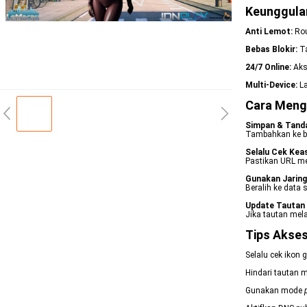
Keunggula
Anti Lemot:
Rou
Bebas Blokir:
Ta
24/7 Online:
Akse
Multi-Device:
La
Cara Mengg
Simpan & Tand
Tambahkan ke bo
Selalu Cek Keas
Pastikan URL m
Gunakan Jaring
Beralih ke data s
Update Tautan
Jika tautan mel
Tips Akse
Selalu cek ikon 
Hindari tautan m
Gunakan mode