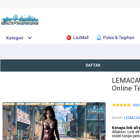
LazMall
Pulsa & Tagihan
Kategori
DAFTAR
LEMACAU 
Online T
999
Merek
:
LEMACA
Kenapa link alt
dibatasi. Link 
stabil tanpa perl